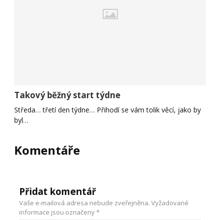
Takový běžný start týdne
Středa… třetí den týdne… Přihodí se vám tolik věcí, jako by
byl…
Komentáře
Přidat komentář
Vaše e-mailová adresa nebude zveřejněna.
Vyžadované
informace jsou označeny
*