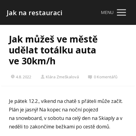
Jak na restauraci
MENU
Jak můžeš ve městě
udělat totálku auta
ve 30km/h
4.8. 2022
Klára Zmeškalová
0 Komentářů
Je pátek 12.2., víkend na chatě s přáteli může začít.
Plán je jasný! Na kopec na noční pojezd
na snowboard, v sobotu na celý den na Skiaply a v
neděli to zakončíme bežkami po cestě domů.