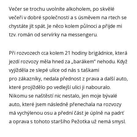
Večer se trochu uvolníte alkoholem, po skvělé
večeři v dobré společnosti a s úsměvem na rtech se
chystáte jít spát. Je něco kolem půlnoci a přijde mi
tzv. román od servírky na messengeru.
Při rozvozech cca kolem 21 hodiny brigádnice, která
jezdí rozvozy měla hned za „barákem“ nehodu. Když
vyjížděla ze slepé ulice od nás s taškami
pro zákazníky, nedala přednost z prava a další auto,
které projíždělo po vedlejší ulici ji nabouralo.
Nikomu se naštěstí nic nestalo, jen moje bývalé
auto, které jsem následně přenechala na rozvozy
má vychýlenou osu a přední část je úplně na padrť
a oprava s tohoto staršího Pežotka už nemá smysl.