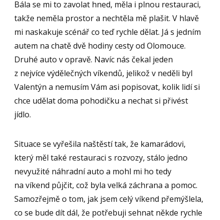
Bála se mi to zavolat hned, měla i plnou restauraci,
takže neměla prostor a nechtěla mě plašit. V hlavě
mi naskakuje scénář co teď rychle dělat. Já s jedním
autem na chatě dvě hodiny cesty od Olomouce.
Druhé auto v opravě. Navíc nás čekal jeden
z nejvíce výdělečných víkendů, jelikož v neděli byl
Valentýn a nemusím Vám asi popisovat, kolik lidí si
chce udělat doma pohodičku a nechat si přivést
jídlo.
Situace se vyřešila naštěstí tak, že kamarádovi,
který měl také restauraci s rozvozy, stálo jedno
nevyužité náhradní auto a mohl mi ho tedy
na víkend půjčit, což byla velká záchrana a pomoc.
Samozřejmě o tom, jak jsem celý víkend přemýšlela,
co se bude dít dál, že potřebuji sehnat někde rychle