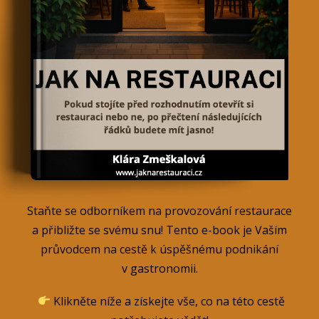
Staňte se odborníkem na provozování restaurace
a přibližte se svému snu! Tento e-book je Vaším
průvodcem na cestě k úspěšnému podnikání
v gastronomii.
Klikněte níže a získejte vše, co na této cestě