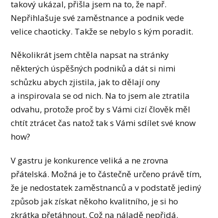
takový ukázal, přišla jsem na to, že např.
Nepřihlašuje své zaměstnance a podnik vede
velice chaoticky. Takže se nebylo s kým poradit.
Několikrát jsem chtěla napsat na stránky
některých úspěšných podniků a dát si nimi
schůzku abych zjistila, jak to dělají ony
a inspirovala se od nich. Na to jsem ale ztratila
odvahu, protože proč by s Vámi cizí člověk měl
chtít ztrácet čas natož tak s Vámi sdílet své know
how?
V gastru je konkurence veliká a ne zrovna
přátelská. Možná je to částečně určeno právě tím,
že je nedostatek zaměstnanců a v podstatě jediný
způsob jak získat někoho kvalitního, je si ho
zkrátka přetáhnout. Což na náladě nepřidá.