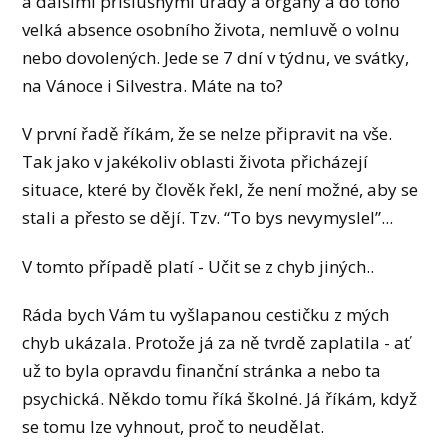
a dalšími příslušnými úřady a orgány a do toho
velká absence osobního života, nemluvě o volnu
nebo dovolených. Jede se 7 dní v týdnu, ve svátky,
na Vánoce i Silvestra. Máte na to?
V první řadě říkám, že se nelze připravit na vše.
Tak jako v jakékoliv oblasti života přicházejí
situace, které by člověk řekl, že není možné, aby se
stali a přesto se dějí. Tzv. “To bys nevymyslel”...
V tomto případě platí - Učit se z chyb jiných..
Ráda bych Vám tu vyšlapanou cestičku z mých
chyb ukázala. Protože já za ně tvrdě zaplatila - ať
už to byla opravdu finanční stránka a nebo ta
psychická. Někdo tomu říká školné. Já říkám, když
se tomu lze vyhnout, proč to neudělat.