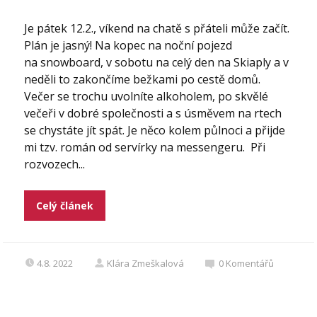
Je pátek 12.2., víkend na chatě s přáteli může začít.
Plán je jasný! Na kopec na noční pojezd
na snowboard, v sobotu na celý den na Skiaply a v
neděli to zakončíme bežkami po cestě domů.
Večer se trochu uvolníte alkoholem, po skvělé
večeři v dobré společnosti a s úsměvem na rtech
se chystáte jít spát. Je něco kolem půlnoci a přijde
mi tzv. román od servírky na messengeru. Při
rozvozech...
Celý článek
4.8. 2022
Klára Zmeškalová
0
Komentářů