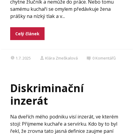
chytne žlučník a nemůže do práce. Nebo tomu
samému kuchaři se omylem předávkuje žena
prášky na nízký tlak a v...
Celý článek
1.7. 2025
Klára Zmeškalová
0
Komentářů
Diskriminační
inzerát
Na dveřích mého podniku visí inzerát, ve kterém
stojí: Přijmeme kuchaře a servírku. Kdo by to byl
řekl, že zrovna tato jasná definice zaujme paní