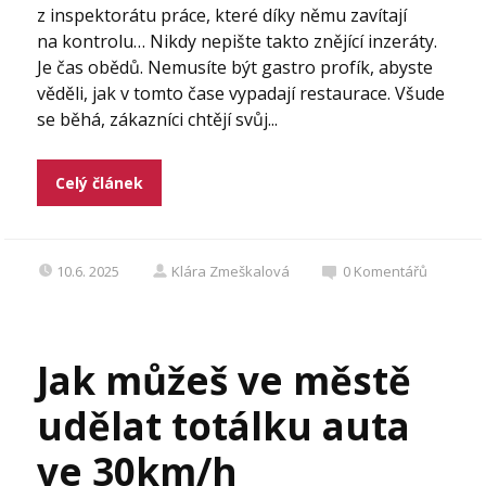
z inspektorátu práce, které díky němu zavítají
na kontrolu… Nikdy nepište takto znějící inzeráty.
Je čas obědů. Nemusíte být gastro profík, abyste
věděli, jak v tomto čase vypadají restaurace. Všude
se běhá, zákazníci chtějí svůj...
Celý článek
10.6. 2025
Klára Zmeškalová
0
Komentářů
Jak můžeš ve městě
udělat totálku auta
ve 30km/h