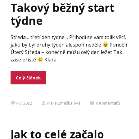
Takový běžný start
týdne
Středa… třetí den týdne… Přihodí se vám tolik věcí,
jako by byl druhý týden alespoň neděle
Pondělí
Úterý Středa – konečně můžu celý den ležet Tak
zase příště
Klára
Celý článek
4.8. 2022
Klára Zmeškalová
0
Komentářů
Jak to celé začalo