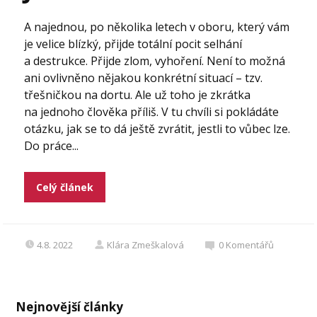
A najednou, po několika letech v oboru, který vám
je velice blízký, přijde totální pocit selhání
a destrukce. Přijde zlom, vyhoření. Není to možná
ani ovlivněno nějakou konkrétní situací – tzv.
třešničkou na dortu. Ale už toho je zkrátka
na jednoho člověka příliš. V tu chvíli si pokládáte
otázku, jak se to dá ještě zvrátit, jestli to vůbec lze.
Do práce...
Celý článek
4.8. 2022
Klára Zmeškalová
0
Komentářů
Nejnovější články