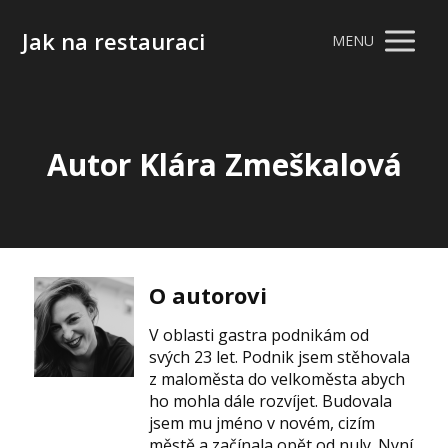
Jak na restauraci
MENU
Autor Klára Zmeškalová
O autorovi
V oblasti gastra podnikám od
svých 23 let. Podnik jsem stěhovala
z maloměsta do velkoměsta abych
ho mohla dále rozvíjet. Budovala
jsem mu jméno v novém, cizím
městě a začínala opět od nuly. Nyní